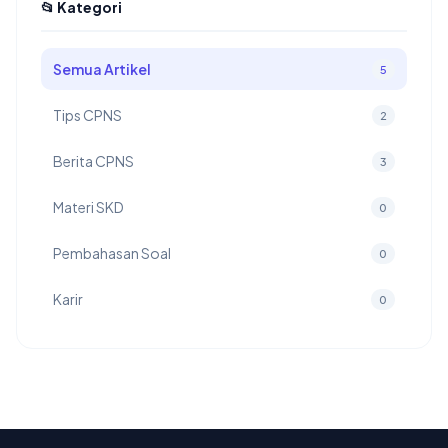
📂 Kategori
Semua Artikel
5
Tips CPNS
2
Berita CPNS
3
Materi SKD
0
Pembahasan Soal
0
Karir
0