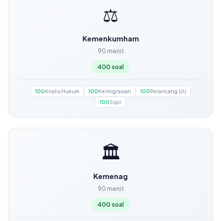
⚖️
Kemenkumham
90 menit
400 soal
100
Analis Hukum
100
Keimigrasian
100
Perancang UU
100
Sipir
🏛️
Kemenag
90 menit
400 soal