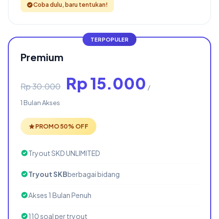
Coba dulu, baru tentukan!
Premium
Rp 15.000
Rp 30.000
/
1 Bulan Akses
PROMO 50% OFF
Tryout SKD UNLIMITED
Tryout SKB
berbagai bidang
Akses 1 Bulan Penuh
110 soal per tryout