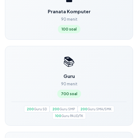
Pranata Komputer
90 menit
100 soal
📚
Guru
90 menit
700 soal
200
Guru SD
200
Guru SMP
200
Guru SMA/SMK
100
Guru PAUD/TK