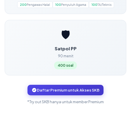
200
Pengawas Halal
100
Penyuluh Agama
100
TA/Teknis
🛡️
Satpol PP
90 menit
400 soal
Daftar Premium untuk Akses SKB
*Try out SKB hanya untuk member Premium