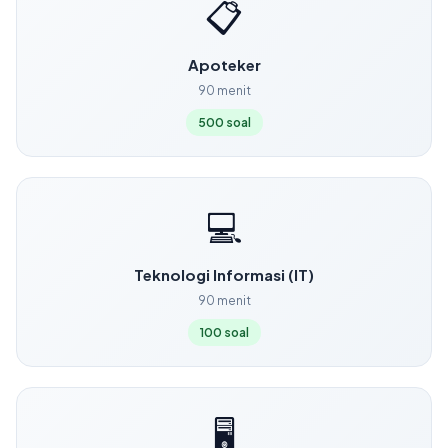
📋
Apoteker
90 menit
500 soal
💻
Teknologi Informasi (IT)
90 menit
100 soal
🖥️